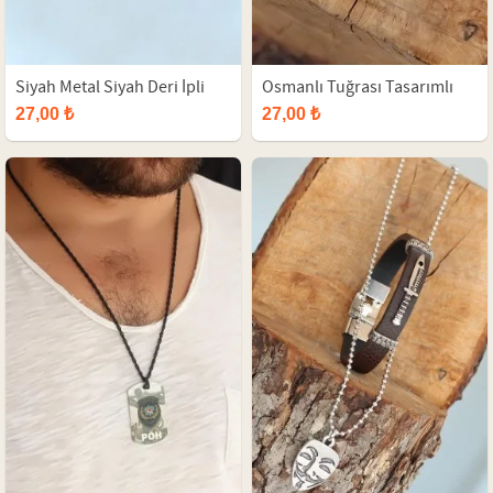
Siyah Metal Siyah Deri İpli
Osmanlı Tuğrası Tasarımlı
Kolye
Eskitme Gümüş Renk Metal
27,00 ₺
27,00 ₺
Top Zincirli Kolye