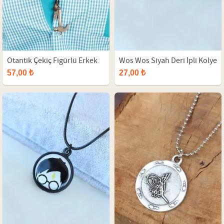
Otantik Çekiç Figürlü Erkek
Wos Wos Siyah Deri İpli Kolye
Kolye
57,00 ₺
27,00 ₺