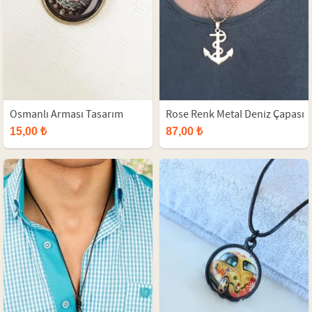
Osmanlı Arması Tasarım
Rose Renk Metal Deniz Çapası
Erkek Kolye
Figürlü Erkek Kolye
15,00 ₺
87,00 ₺