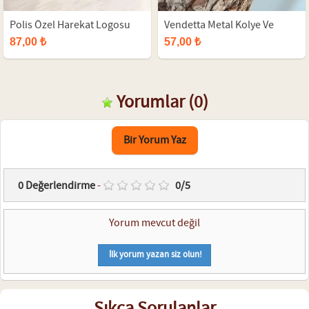
Polis Özel Harekat Logosu
Vendetta Metal Kolye Ve
Tasarımlı Erkek Kolye
Bıçaklı Deri Bileklik Kombini
87,00 ₺
57,00 ₺
Yorumlar
(0)
Bir Yorum Yaz
0
Değerlendirme
-
0
/
5
Yorum mevcut değil
İlk yorum yazan siz olun!
Sıkça Sorulanlar