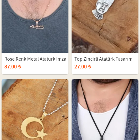
Rose Renk Metal Atatürk İmza
Top Zincirli Atatürk Tasarım
Figürlü Erkek Kolye
Eskitme Gümüş Renk Kolye
87,00 ₺
27,00 ₺