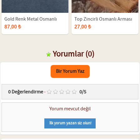
Gold Renk Metal Osmanlı
Top Zincirli Osmanlı Arması
Tuğra Figürlü Erkek Kolye
Tasarım Eskitme Gümüş Renk
87,00 ₺
27,00 ₺
Kolye
Yorumlar
(0)
Bir Yorum Yaz
0
Değerlendirme
-
0
/
5
Yorum mevcut değil
İlk yorum yazan siz olun!