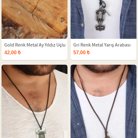
Gold Renk Metal Ay Yıldız Uçlu
Gri Renk Metal Yarış Arabası
Top Zincirli Erkek Kolye
Figür Aksesuarlı Deri İpli
42,00 ₺
57,00 ₺
Erkek Kolye