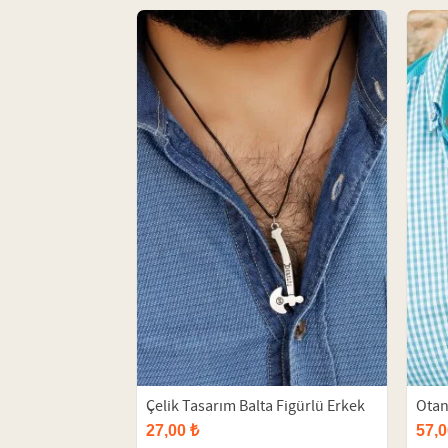
Çelik Tasarım Balta Figürlü Erkek
Otan
Kolye
27,00 ₺
57,0