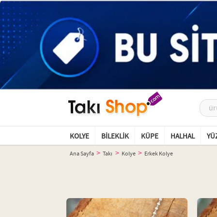
KOLYE
BILEKLIK
KÜPE
HALHAL
YÜ
Ana Sayfa
Takı
Kolye
Erkek Kolye