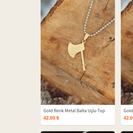
Gold Renk Metal Balta Uçlu Top
Gold
Zincirli Erkek Kolye
Zinci
42,00 ₺
42,0