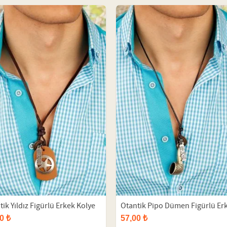
tik Yıldız Figürlü Erkek Kolye
Otantik Pipo Dümen Figürlü Er
Kolye
0 ₺
57,00 ₺