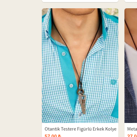
Otantik Testere Figürlü Erkek Kolye
Meta
57,00 ₺
27,0