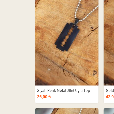
Siyah Renk Metal Jilet Uçlu Top
Gold
Zincirli Erkek Kolye
Top 
36,00 ₺
42,0