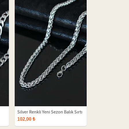
Silver Renkli Yeni Sezon Balık Sırtı
Model Çelik Erkek Kolye
102,00 ₺