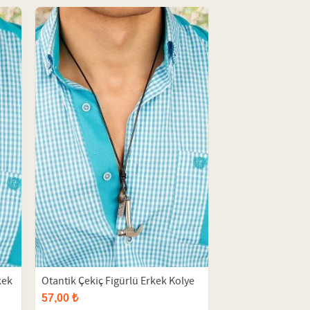
kek
Otantik Çekiç Figürlü Erkek Kolye
57,00 ₺