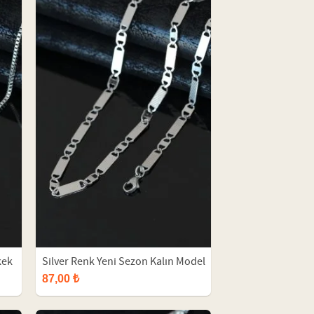
kek
Silver Renk Yeni Sezon Kalın Model
Çelik Erkek Kolye
87,00 ₺