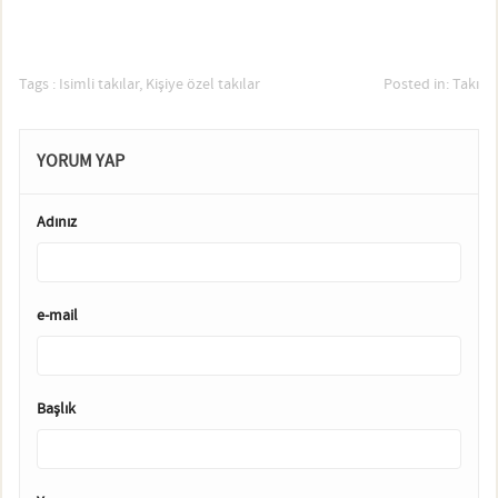
Tags :
Isimli takılar
,
Kişiye özel takılar
Posted in:
Takı
YORUM YAP
Adınız
e-mail
Başlık