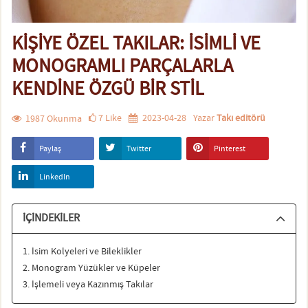
KIŞIYE ÖZEL TAKILAR: İSIMLI VE
MONOGRAMLI PARÇALARLA
KENDINE ÖZGÜ BIR STIL
7
Like
2023-04-28
Yazar
Takı editörü
1987
Okunma
Paylaş
Twitter
Pinterest
LinkedIn
İÇINDEKILER
1. İsim Kolyeleri ve Bileklikler
2. Monogram Yüzükler ve Küpeler
3. İşlemeli veya Kazınmış Takılar