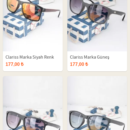
Clariss Marka Siyah Renk
Clariss Marka Güneş
Çerçeveli Güneş Gözlüğü
Gözlüğü
177,00 ₺
177,00 ₺