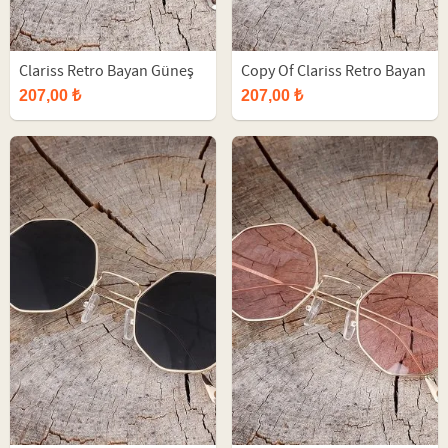
Clariss Retro Bayan Güneş
Copy Of Clariss Retro Bayan
Gözlüğü
Güneş Gözlüğü
207,00 ₺
207,00 ₺