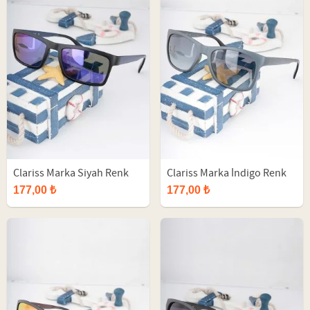
Clariss Marka Siyah Renk
Clariss Marka İndigo Renk
Çerçeveli Güneş Gözlüğü
Çerçeveli Güneş Gözlüğü
177,00 ₺
177,00 ₺