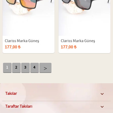
Clariss Marka Güneş
Clariss Marka Güneş
Gözlüğü
Gözlüğü
177,00 ₺
177,00 ₺
>
1
2
3
4
Takılar

Taraftar Takıları
