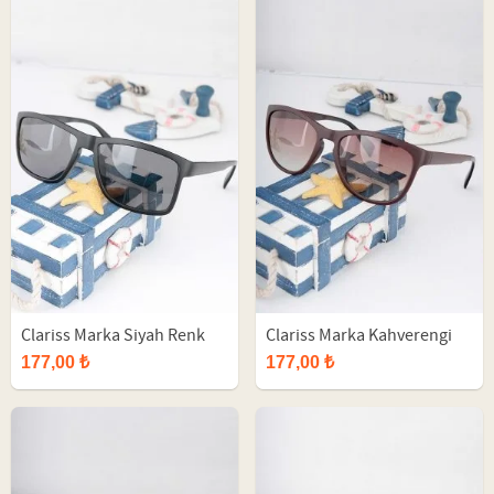
Clariss Marka Siyah Renk
Clariss Marka Kahverengi
Çerçeveli Güneş Gözlüğü
Çerçeveli Güneş Gözlüğü
177,00 ₺
177,00 ₺