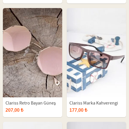
Clariss Retro Bayan Güneş
Clariss Marka Kahverengi
Gözlüğü
Çerçeveli Güneş Gözlüğü
207,00 ₺
177,00 ₺