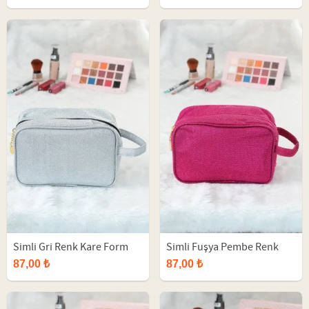
Simli Gri Renk Kare Form
Simli Fuşya Pembe Renk
Makyaj Çantası
Kare Form Makyaj Çantası
87,00 ₺
87,00 ₺