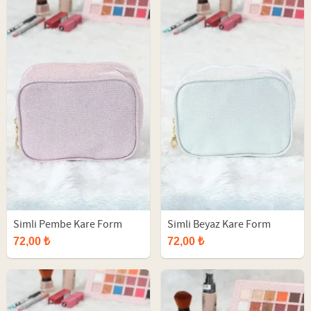
Simli Pembe Kare Form
Simli Beyaz Kare Form
Makyaj Çantası
Makyaj Çantası
72,00 ₺
72,00 ₺