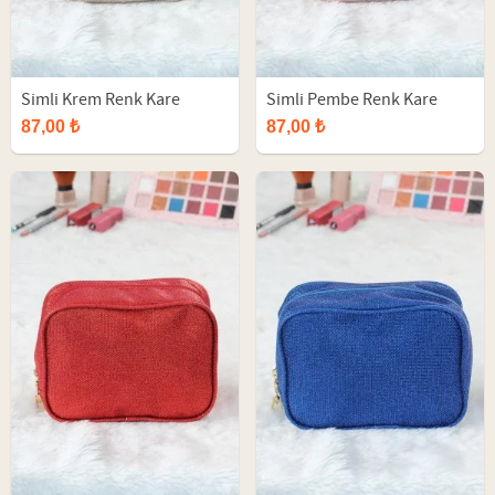
Simli Krem Renk Kare
Simli Pembe Renk Kare
Makyaj Çantası
Makyaj Çantası
87,00 ₺
87,00 ₺