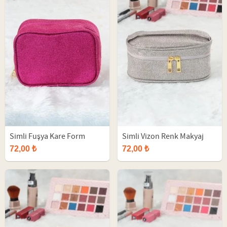
Simli Fuşya Kare Form
Simli Vizon Renk Makyaj
Makyaj Çantası
Çantası
72,00 ₺
72,00 ₺