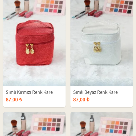
Simli Kırmızı Renk Kare
Simli Beyaz Renk Kare
Makyaj Çantası
Makyaj Çantası
87,00 ₺
87,00 ₺