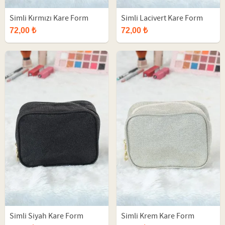
Simli Kırmızı Kare Form
Simli Lacivert Kare Form
Makyaj Çantası
Makyaj Çantası
72,00 ₺
72,00 ₺
Simli Siyah Kare Form
Simli Krem Kare Form