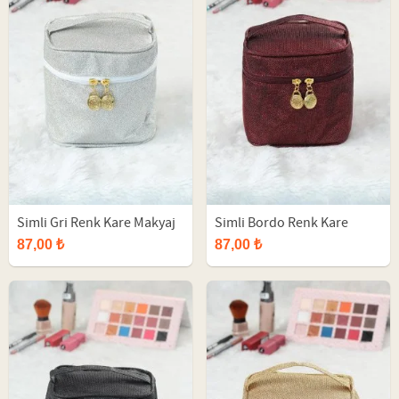
Simli Gri Renk Kare Makyaj
Simli Bordo Renk Kare
Çantası
Makyaj Çantası
87,00 ₺
87,00 ₺