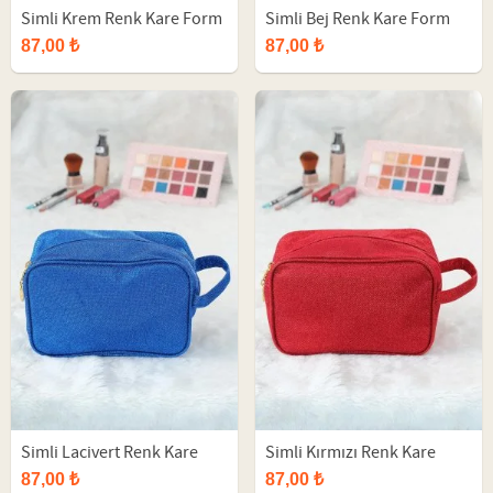
Simli Krem Renk Kare Form
Simli Bej Renk Kare Form
Makyaj Çantası
Makyaj Çantası
87,00 ₺
87,00 ₺
Simli Lacivert Renk Kare
Simli Kırmızı Renk Kare
Form Makyaj Çantası
Form Makyaj Çantası
87,00 ₺
87,00 ₺