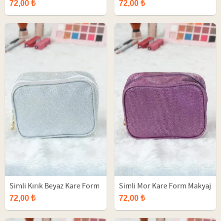
Makyaj Çantası
Makyaj Çantası
72,00 ₺
72,00 ₺
Simli Kırık Beyaz Kare Form
Simli Mor Kare Form Makyaj
Makyaj Çantası
Çantası
72,00 ₺
72,00 ₺