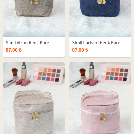
Simli Vizon Renk Kare
Simli Lacivert Renk Kare
Makyaj Çantası
Makyaj Çantası
87,00 ₺
87,00 ₺