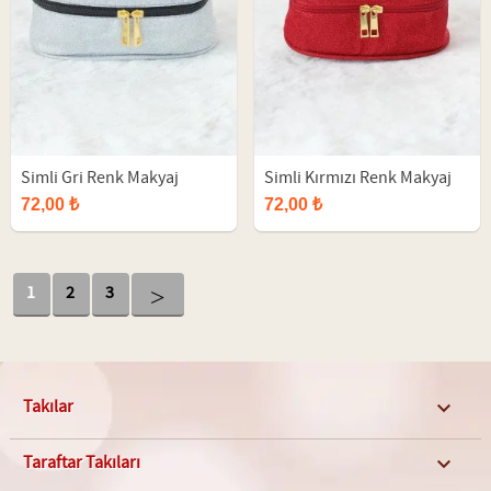
Simli Gri Renk Makyaj
Simli Kırmızı Renk Makyaj
Çantası
Çantası
72,00 ₺
72,00 ₺
>
1
2
3
Takılar

Taraftar Takıları
