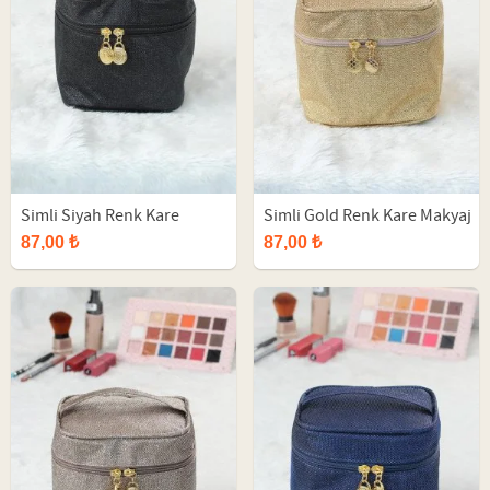
Simli Siyah Renk Kare
Simli Gold Renk Kare Makyaj
Makyaj Çantası
Çantası
87,00 ₺
87,00 ₺