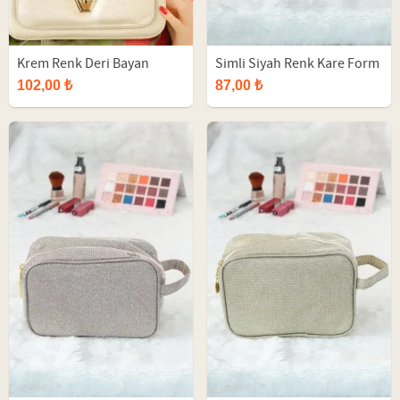
Krem Renk Deri Bayan
Simli Siyah Renk Kare Form
Çapraz Çanta
Makyaj Çantası
102,00 ₺
87,00 ₺