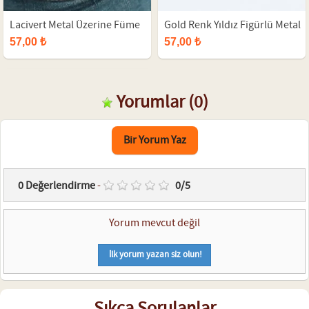
Lacivert Metal Üzerine Füme
Gold Renk Yıldız Figürlü Metal
Osmanlı Tuğra Figürlü Siyah
Aksesuarlı Siyah Renk Deri
57,00 ₺
57,00 ₺
Renk Çift Sıra Doğal Taş Erkek
Erkek Bileklik
Bileklik
Yorumlar
(0)
Bir Yorum Yaz
0
Değerlendirme
-
0
/
5
Yorum mevcut değil
İlk yorum yazan siz olun!
Sıkça Sorulanlar