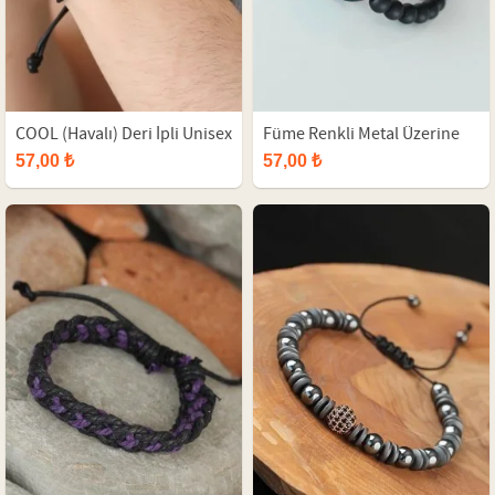
COOL (Havalı) Deri İpli Unisex
Füme Renkli Metal Üzerine
Mood Bileklik
Atatürk İmzası Figürlü Siyah
57,00 ₺
57,00 ₺
Renk Çift Sıra Doğal Taş Erkek
Bileklik