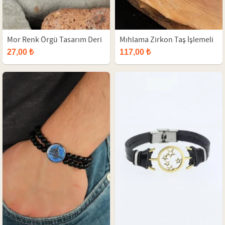
Mor Renk Örgü Tasarım Deri
Mıhlama Zirkon Taş İşlemeli
Erkek Bileklik
Füme Renkli Hematit Doğal
27,00 ₺
117,00 ₺
Taşlı Erkek Bileklik