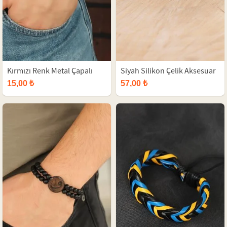
Kırmızı Renk Metal Çapalı
Siyah Silikon Çelik Aksesuar
Erkek Bileklik
Tasarımlı Detaylı Erkek
15,00 ₺
57,00 ₺
Bileklik