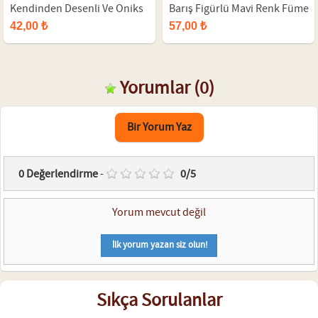
Kendinden Desenli Ve Oniks
Barış Figürlü Mavi Renk Füme
Doğal Taş Erkek Bileklik
Metal Aksesuarlı Çift Sıra
42,00 ₺
57,00 ₺
Oniks Doğal Taş Erkek Bileklik
Yorumlar
(0)
Bir Yorum Yaz
0
Değerlendirme
-
0
/
5
Yorum mevcut değil
İlk yorum yazan siz olun!
Sıkça Sorulanlar