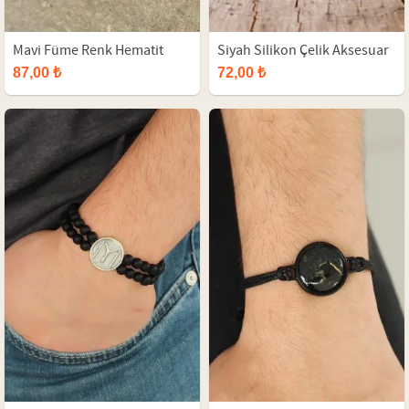
Mavi Füme Renk Hematit
Siyah Silikon Çelik Aksesuar
Doğal Taş Ayarlamalı Erkek
Tasarımlı Erkek Bileklik
87,00 ₺
72,00 ₺
Bileklik