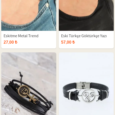
Eskitme Metal Trend
Eski Türkçe Göktürkçe Yazı
Aksesuarlı Kahverengi Deri
Figürlü Yeşil Metal Aksesuarlı
27,00 ₺
57,00 ₺
Erkek Bileklik
Çift Sıra Oniks Doğal Taş
Erkek Bileklik