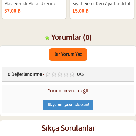
Mavi Renkli Metal Üzerine
Siyah Renk Deri Ayarlamlı İpli
Kayı Boyu Figürlü Siyah Renk
Kurt Erkek Bileklik
57,00 ₺
15,00 ₺
Çift Sıra Doğal Taş Erkek
Bileklik
Yorumlar
(0)
Bir Yorum Yaz
0
Değerlendirme
-
0
/
5
Yorum mevcut değil
İlk yorum yazan siz olun!
Sıkça Sorulanlar