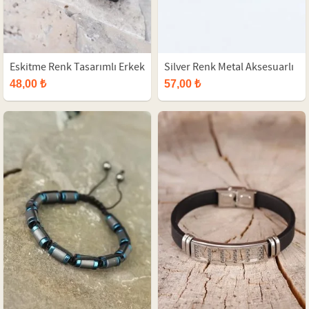
Eskitme Renk Tasarımlı Erkek
Silver Renk Metal Aksesuarlı
Bileklik
Siyah Renk Deri Erkek Bileklik
48,00 ₺
57,00 ₺