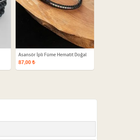
Asansör İpli Füme Hematit Doğal
enk
Taş Erkek Bileklik
87,00 ₺
ik