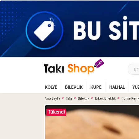
KOLYE
BILEKLIK
KÜPE
HALHAL
YÜ
Ana Sayfa
Takı
Bileklik
Erkek Bileklik
Füme Renk 
Tükendi