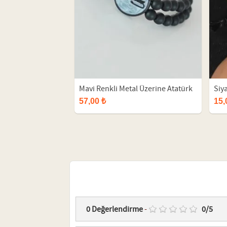
Mavi Renkli Metal Üzerine Atatürk
Siya
İmza Figürlü Siyah Renk Çift Sıra
Erke
57,00 ₺
15,
Doğal Taş Erkek Bileklik
0
Değerlendirme
-
0
/
5