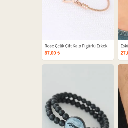
Rose Çelik Çift Kalp Figürlü Erkek
Esk
Kelepçe Bileklik
Aks
87,00 ₺
27,
Bile