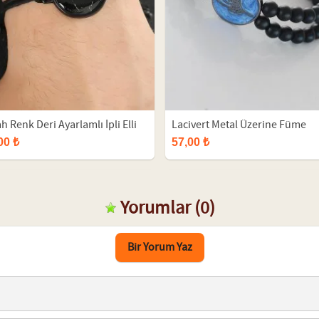
h Renk Deri Ayarlamlı İpli Elli
Lacivert Metal Üzerine Füme
k Bileklik
Osmanlı Tuğra Figürlü Siyah R
00 ₺
57,00 ₺
Çift Sıra Doğal Taş Erkek Bilekl
Yorumlar
(0)
Bir Yorum Yaz