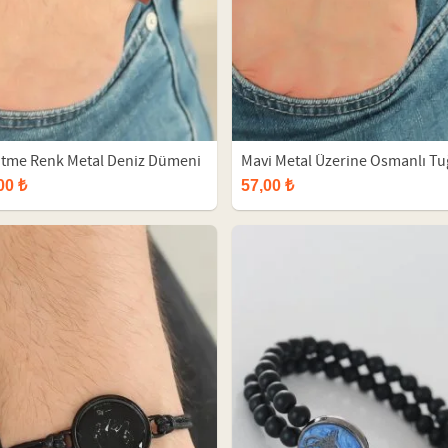
itme Renk Metal Deniz Dümeni
Mavi Metal Üzerine Osmanlı Tu
esuarlı Kahverengi Deri Erkek
Figürlü Siyah Renk Çift Sıra Do
00 ₺
57,00 ₺
klik
Taş Erkek Bileklik