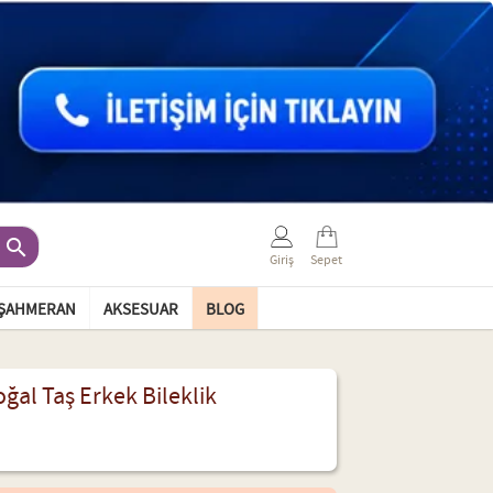

Giriş
Sepet
ŞAHMERAN
AKSESUAR
BLOG
al Taş Erkek Bileklik