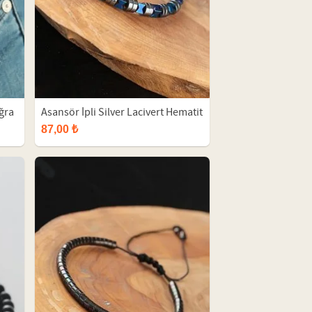
ğra
Asansör İpli Silver Lacivert Hematit
ğal
Doğal Taş Erkek Bileklik
87,00 ₺