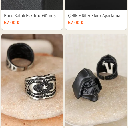
Kuru Kafalı Eskitme Gümüş
Çelik Miğfer Figür Ayarlamalı
Renkli Tasarım Ayarlamalı
Erkek Yüzük
57,00 ₺
57,00 ₺
Model Erkek Yüzük