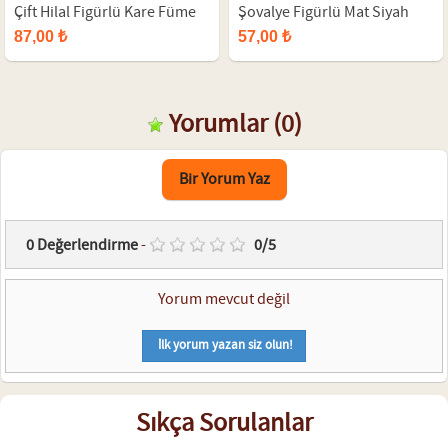
Çift Hilal Figürlü Kare Füme
Şovalye Figürlü Mat Siyah
Gri Renk Ayarlamalı Erkek
Renk Metal Erkek Ayarlamalı
87,00 ₺
57,00 ₺
Yüzük
Yüzük
Yorumlar
(0)
Bir Yorum Yaz
0
Değerlendirme
-
0
/
5
Yorum mevcut değil
İlk yorum yazan siz olun!
Sıkça Sorulanlar