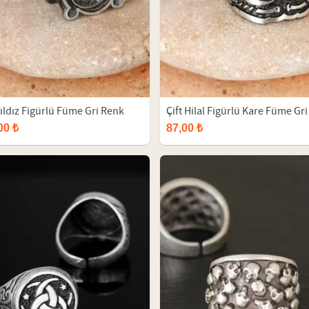
Yıldız Figürlü Füme Gri Renk
Çift Hilal Figürlü Kare Füme Gri
rlamalı Erkek Yüzük
Renk Ayarlamalı Erkek Yüzük
00 ₺
87,00 ₺