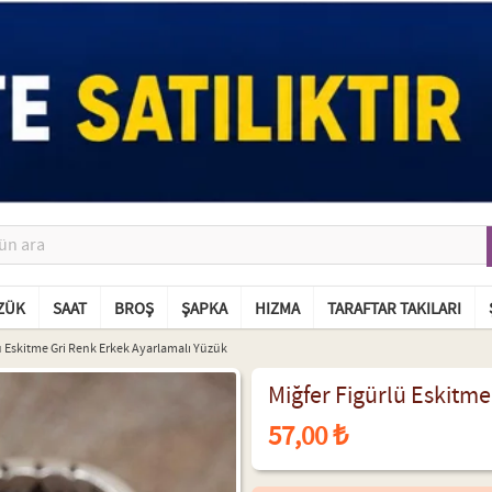
ZÜK
SAAT
BROŞ
ŞAPKA
HIZMA
TARAFTAR TAKILARI
ü Eskitme Gri Renk Erkek Ayarlamalı Yüzük
Miğfer Figürlü Eskitm
57,00 ₺