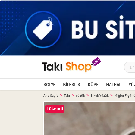
KOLYE
BILEKLIK
KÜPE
HALHAL
YÜ
Ana Sayfa
Takı
Yüzük
Erkek Yüzük
Miğfer Figürl
Tükendi