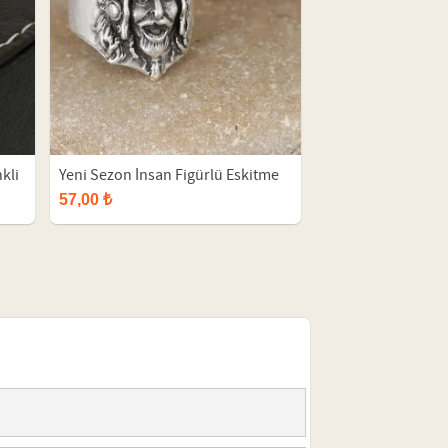
kli
Yeni Sezon İnsan Figürlü Eskitme
k
Gri Renk Erkek Ayarlamalı Yüzük
57,00 ₺