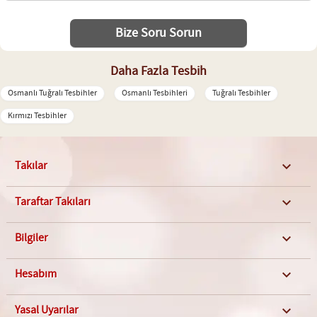
Bize Soru Sorun
Daha Fazla Tesbih
Osmanlı Tuğralı Tesbihler
Osmanlı Tesbihleri
Tuğralı Tesbihler
Kırmızı Tesbihler
Takılar

Taraftar Takıları

Bilgiler

Hesabım

Yasal Uyarılar
