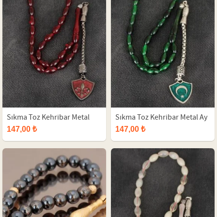
Sıkma Toz Kehribar Metal
Sıkma Toz Kehribar Metal Ay
Boşnak Lalesi İmameli Tesbih
Yıldız İmameli Tesbih
147,00 ₺
147,00 ₺