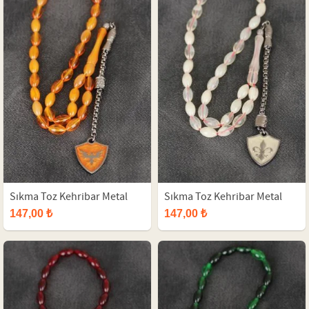
Sıkma Toz Kehribar Metal
Sıkma Toz Kehribar Metal
Selçuklu Arması İmameli
Boşnak Lalesi İmameli Tesbih
147,00 ₺
147,00 ₺
Tesbih