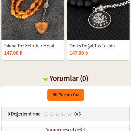
Sıkma Toz Kehribar Metal
Oniks Doğal Taş Tesbih
Osmanlı Tuğrası İmameli
147,00 ₺
147,00 ₺
Tesbih
Yorumlar
(0)
Bir Yorum Yaz
0
Değerlendirme
-
0
/
5
Yorum mevcut değil