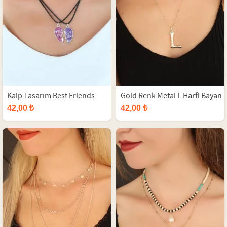
Kalp Tasarım Best Friends
Gold Renk Metal L Harfi Bayan
Kolye
Kolye
42,00 ₺
42,00 ₺