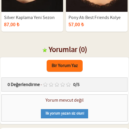
Silver Kaplama Yeni Sezon
Pony Atı Best Friends Kolye
Zincirli Bayan Kolye
87,00 ₺
57,00 ₺
Yorumlar
(0)
Bir Yorum Yaz
0
Değerlendirme
-
0
/
5
Yorum mevcut değil
İlk yorum yazan siz olun!