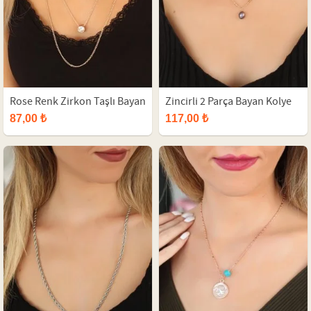
Rose Renk Zirkon Taşlı Bayan
Zincirli 2 Parça Bayan Kolye
Çoklu Kolye
87,00 ₺
117,00 ₺