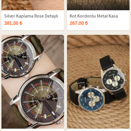
Silver Kaplama Rose Detaylı
Kot Kordonlu Metal Kasa
Metal Kordonlu Sevgili
Sevgili Saatleri
381,00 ₺
267,00 ₺
Saatleri