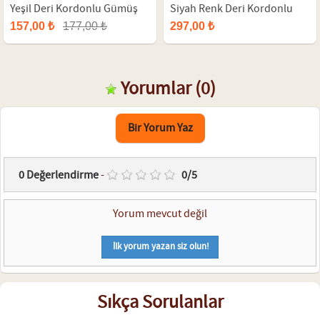
Yeşil Deri Kordonlu Gümüş
Siyah Renk Deri Kordonlu
Renk Metal Kasa Sevgili Saat
Silver Renk Metal Kasa Sevgili
157,00 ₺
177,00 ₺
297,00 ₺
Kombini
Saatleri
Yorumlar
(0)
Bir Yorum Yaz
0
Değerlendirme
-
0
/
5
Yorum mevcut değil
İlk yorum yazan siz olun!
Sıkça Sorulanlar