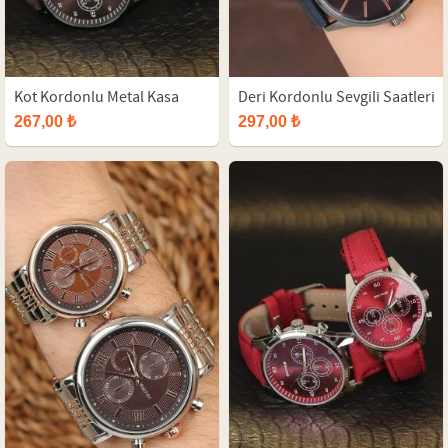
Kot Kordonlu Metal Kasa
Deri Kordonlu Sevgili Saatleri
Sevgili Saatleri
267,00 ₺
297,00 ₺