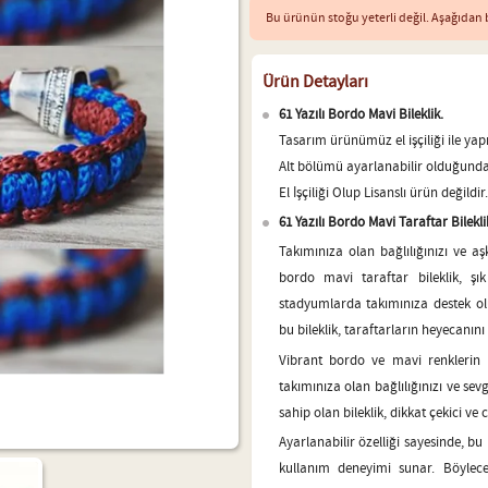
Bu ürünün stoğu yeterli değil. Aşağıdan b
Ürün Detayları
61 Yazılı Bordo Mavi Bileklik.
Tasarım ürünümüz el işçiliği ile yapı
Alt bölümü ayarlanabilir olduğunda
El İşçiliği Olup Lisanslı ürün değildir.
61 Yazılı Bordo Mavi Taraftar Bilek
Takımınıza olan bağlılığınızı ve aş
bordo mavi taraftar bileklik, ş
stadyumlarda takımınıza destek o
bu bileklik, taraftarların heyecanını
Vibrant bordo ve mavi renkleri
takımınıza olan bağlılığınızı ve sev
sahip olan bileklik, dikkat çekici v
Ayarlanabilir özelliği sayesinde, bu
kullanım deneyimi sunar. Böylece,