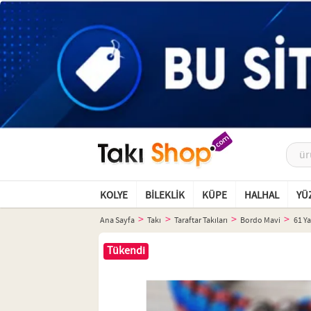
KOLYE
BILEKLIK
KÜPE
HALHAL
YÜ
Ana Sayfa
Takı
Taraftar Takıları
Bordo Mavi
61 Ya
Tükendi