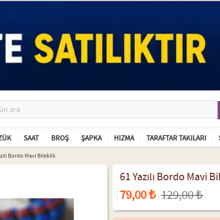
ZÜK
SAAT
BROŞ
ŞAPKA
HIZMA
TARAFTAR TAKILARI
zılı Bordo Mavi Bileklik
61 Yazılı Bordo Mavi Bi
79,00 ₺
129,00 ₺