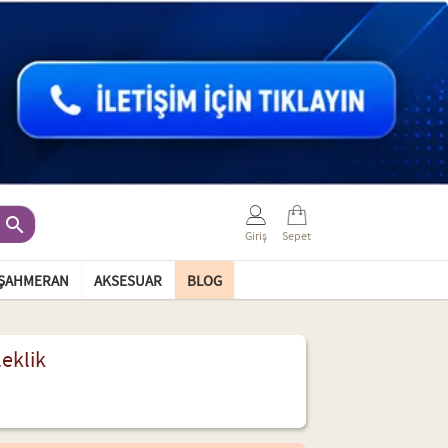

Giriş
Sepet
ŞAHMERAN
AKSESUAR
BLOG
leklik