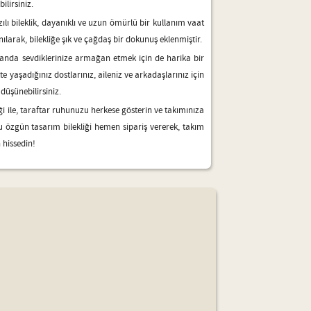
ilirsiniz.
zılı bileklik, dayanıklı ve uzun ömürlü bir kullanım vaat
nılarak, bilekliğe şık ve çağdaş bir dokunuş eklenmiştir.
amanda sevdiklerinize armağan etmek için de harika bir
te yaşadığınız dostlarınız, aileniz ve arkadaşlarınız için
düşünebilirsiniz.
iği ile, taraftar ruhunuzu herkese gösterin ve takımınıza
Bu özgün tasarım bilekliği hemen sipariş vererek, takım
 hissedin!