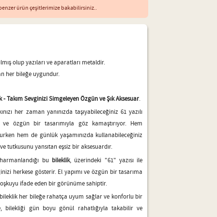
enzer ürün çeşitlerimize bakabilirsiniz..
lmış olup yazıları ve aparatları metaldir.
n her bileğe uygundur.
lik - Takım Sevginizi Simgeleyen Özgün ve Şık Aksesuar
.
kınızı her zaman yanınızda taşıyabileceğiniz 61 yazılı
ık ve özgün bir tasarımıyla göz kamaştırıyor. Hem
lurken hem de günlük yaşamınızda kullanabileceğiniz
 ve tutkusunu yansıtan eşsiz bir aksesuardır.
n harmanlandığı bu
bileklik
, üzerindeki "61" yazısı ile
ginizi herkese gösterir. El yapımı ve özgün bir tasarıma
e coşkuyu ifade eden bir görünüme sahiptir.
 bileklik her bileğe rahatça uyum sağlar ve konforlu bir
 bilekliği gün boyu gönül rahatlığıyla takabilir ve