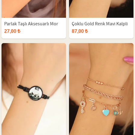
Parlak Taşlı Aksesuarlı Mor
Çoklu Gold Renk Mavi Kalpli
Deri Bayan Bileklik
Bayan Bileklik
27,00 ₺
87,00 ₺