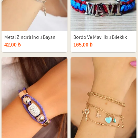
Metal Zincirli İncili Bayan
Bordo Ve Mavi İkili Bileklik
Bileklik
Seti
42,00 ₺
165,00 ₺