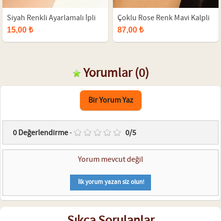
Siyah Renkli Ayarlamalı İpli
Çoklu Rose Renk Mavi Kalpli
BTS Bayan Bileklik
Bayan Bileklik
15,00 ₺
87,00 ₺
Yorumlar
(0)
Bir Yorum Yaz
0
Değerlendirme
-
0
/
5
Yorum mevcut değil
İlk yorum yazan siz olun!
Sıkça Sorulanlar