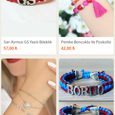
Sarı Kırmızı GS Yazılı Bileklik
Pembe Boncuklu Ve Püsküllü
Bayan Çoklu Bileklik
57,00 ₺
42,00 ₺