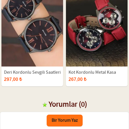
Deri Kordonlu Sevgili Saatleri
Kot Kordonlu Metal Kasa
Sevgili Saatleri
297,00 ₺
267,00 ₺
Yorumlar
(0)
Bir Yorum Yaz