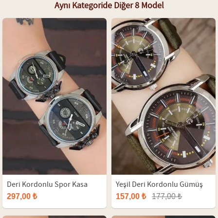
Aynı Kategoride Diğer 8 Model
Deri Kordonlu Spor Kasa
Yeşil Deri Kordonlu Gümüş
Sevgili Saatleri
Renk Metal Kasa Sevgili Saat
297,00 ₺
157,00 ₺
177,00 ₺
Kombini