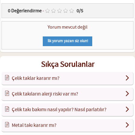
0
Değerlendirme
-
0
/
5
Yorum mevcut değil
İlk yorum yazan siz olun!
Sıkça Sorulanlar
Çelik taklar kararır mı?
Çelik takıların alerji riski var mı?
Çelik takı bakımı nasıl yapılır? Nasıl parlatılır?
Metal takı kararır mı?