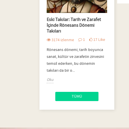
lir ve Ekolojik
Eski Takılar: Tarih ve Zarafet
İkizler
ğa Dostu Seçenekler
İçinde Rönesans Dönemi
Kullan
Takıları
8
Like
nme
283
1
17
Like
3174
izlenme
rlı bir yaşam
İkizler
Rönesans dönemi, tarih boyunca
nci arttıkça, takı
Büyülü 
sanat, kültür ve zarafetin zirvesini
a sürdürülebilir ve
ve Zarif
temsil ederken, bu dönemin
nekler önem...
Oku
takıları da bir o...
Oku
TÜMÜ