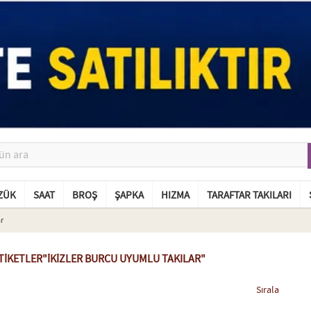
ZÜK
SAAT
BROŞ
ŞAPKA
HIZMA
TARAFTAR TAKILARI
r
TIKETLER"İKIZLER BURCU UYUMLU TAKILAR"
Sırala