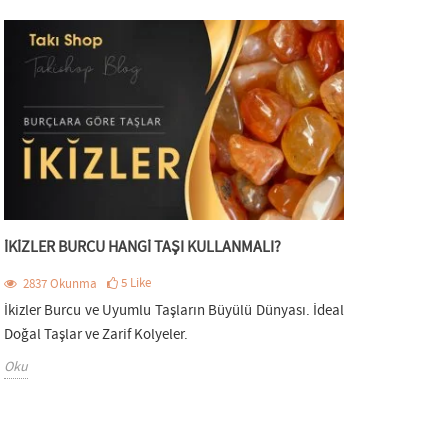
İKIZLER BURCU HANGI TAŞI KULLANMALI?
5
Like
2837
Okunma
İkizler Burcu ve Uyumlu Taşların Büyülü Dünyası. İdeal
Doğal Taşlar ve Zarif Kolyeler.
Oku