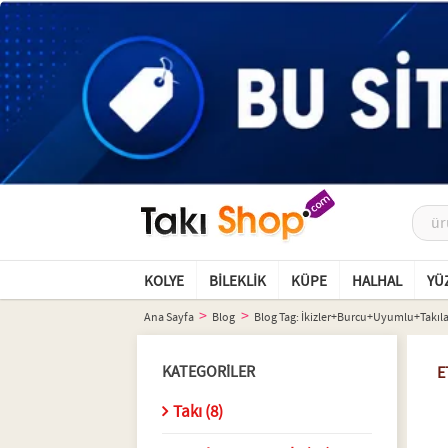
KOLYE
BILEKLIK
KÜPE
HALHAL
YÜ
Ana Sayfa
Blog
Blog Tag: İkizler+burcu+uyumlu+takıla
KATEGORILER
E
Takı (8)